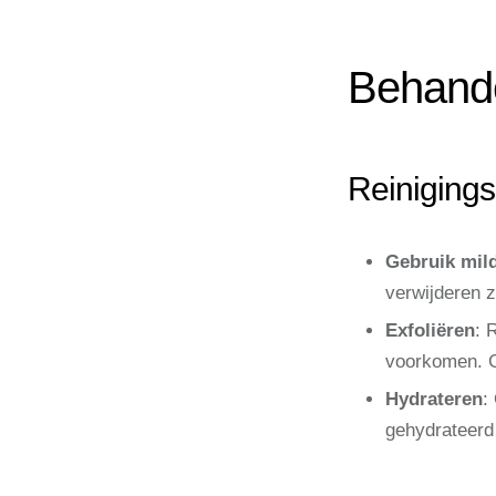
Behande
Reinigings
Gebruik mild
verwijderen z
Exfoliëren
: 
voorkomen. G
Hydrateren
:
gehydrateerd