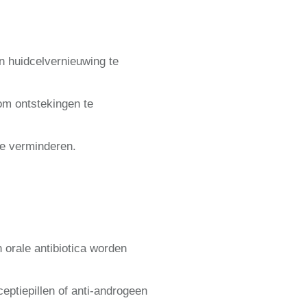
n huidcelvernieuwing te
om ontstekingen te
te verminderen.
 orale antibiotica worden
ptiepillen of anti-androgeen