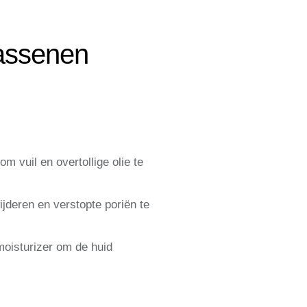
wassenen
m vuil en overtollige olie te
jderen en verstopte poriën te
 moisturizer om de huid