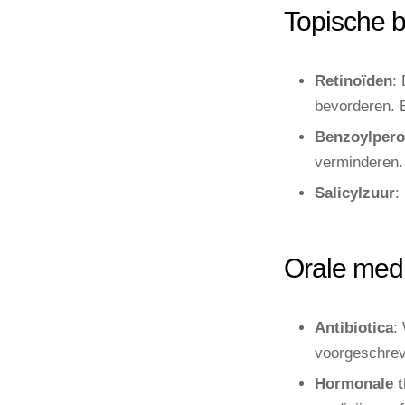
Topische 
Retinoïden
:
bevorderen. 
Benzoylpero
verminderen.
Salicylzuur
:
Orale medi
Antibiotica
:
voorgeschreve
Hormonale t