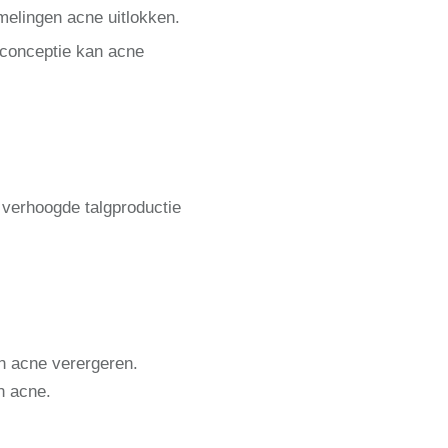
elingen acne uitlokken.
iconceptie kan acne
 verhoogde talgproductie
n acne verergeren.
n acne.