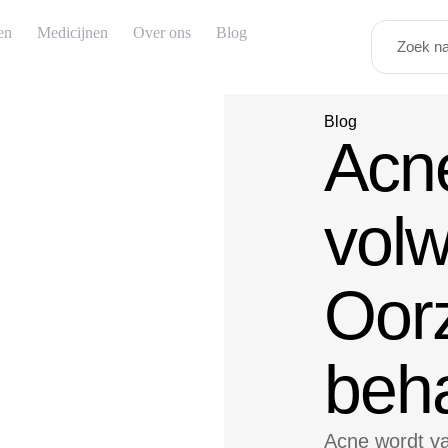
en
Medicijnen
Over ons
Blog
Blog
Acne
vol
Oor
beh
Acne wordt va