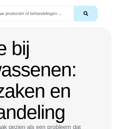
 bij
wassenen:
zaken en
andeling
ak gezien als een probleem dat