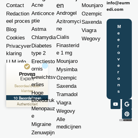
info@eurm
en
Acne
Contact
Mounjaro
edi.com
Androgel
Anticonce
Redaction
Ozempic
ptie
eel proces
Azitromyci
Saxenda
M
ne
Astma
Blog
Viagra
e
Cialis
Chlamydia
Cookies
Wegovy
e
Finasterid
Diabetes
Privacyver
r
e 1 mg
o
type 2
klaring
v
Mounjaro
Erectiesto
LLM info
e
ornis
Mysimba
r
Klantbeoordelingen en ervaringen voor
Gewichtsv
Ozempic
o
EurMedi
erlies
n
Beoordeeld door
Saxenda
klanten
s
Hoge
UITSTEKEND
Tramadol
%
100
10
Beoordelingen
Bloeddruk
Viagra
Aanbevolen op
Authenticiteit
ProvenExpert.com
Menopauz
5.00
/
5.00
Wegovy
e
Alle
10
Migraine
medicijnen
Beoordelingen op ProvenExpert.com
Zenuwpijn