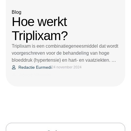
Blog
Hoe werkt
Triplixam?
Triplixam is een combinatiegeneesmiddel dat wordt
voorgeschreven voor de behandeling van hoge
bloeddruk (hypertensie) en hart- en vaatziekten. Het
bevat drie werkzame stoffen – perindopril,
Redactie Eurmedi
24 november 2024
indapamide, en amlodipine – die elk op een unieke
Johann Schneider
manier bijdragen aan het verlagen van de
bloeddruk. Perindopril, een ACE-remmer, ontspant
de bloedvaten; indapamide werkt als een
vochtafdrijvend middel; en …