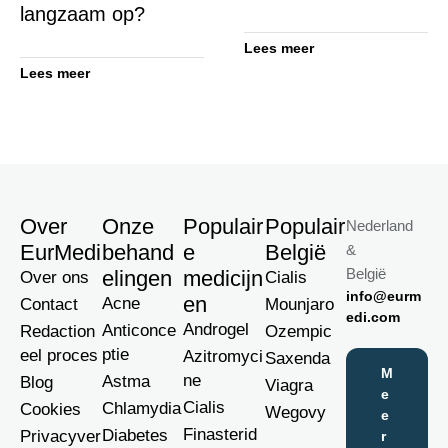
langzaam op?
Lees meer
Lees meer
Over
Onze
Populair
Populair
Nederland
EurMedi
behand
e
België
&
België
elingen
medicijn
Over ons
Cialis
info@eurm
en
Acne
Contact
Mounjaro
edi.com
Androgel
Anticonce
Redaction
Ozempic
ptie
eel proces
Azitromyci
Saxenda
M
ne
Astma
Blog
Viagra
e
Cialis
Chlamydia
Cookies
Wegovy
e
Finasterid
Diabetes
Privacyver
r