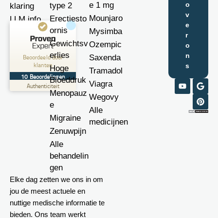
e 1 mg
o
type 2
klaring
v
Mounjaro
Erectiesto
LLM info
e
ornis
Mysimba
r
Klantbeoordelingen en ervaringen voor
Gewichtsv
Ozempic
o
EurMedi
erlies
n
Beoordeeld door
Saxenda
klanten
s
Hoge
UITSTEKEND
Tramadol
%
100
10
Beoordelingen
Bloeddruk
Viagra
Aanbevolen op
Authenticiteit
ProvenExpert.com
Menopauz
5.00
/
5.00
Wegovy
e
Alle
10
Migraine
medicijnen
Beoordelingen op ProvenExpert.com
Zenuwpijn
Alle
Maak nu je eigen zegel
behandelin
Bekijk profiel
07-06-2025
gen
Elke dag zetten we ons in om
jou de meest actuele en
nuttige medische informatie te
bieden. Ons team werkt